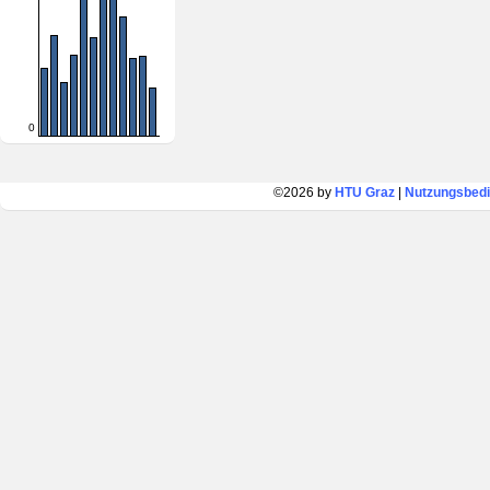
0
©2026 by
HTU Graz
|
Nutzungsbed