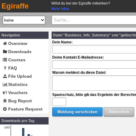
Willst du bei der Egiraffe mitwirken?
Egiraffe
Mehr Infos
Navigation
Datei "Business_Info_Summary" von "gelöscht
Dein Name:
Overview
Downloads
Deine Kontakt E-Mailadresse:
Courses
FAQ
Warum meldest du diese Datei:
File Upload
Statistics
Vouchers
Spamschutz, bitte gib das Ergebnis der Berechn
Bug Report
Feature Request
Downloads pro Tag
143