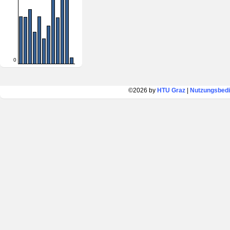
0
©2026 by
HTU Graz
|
Nutzungsbed