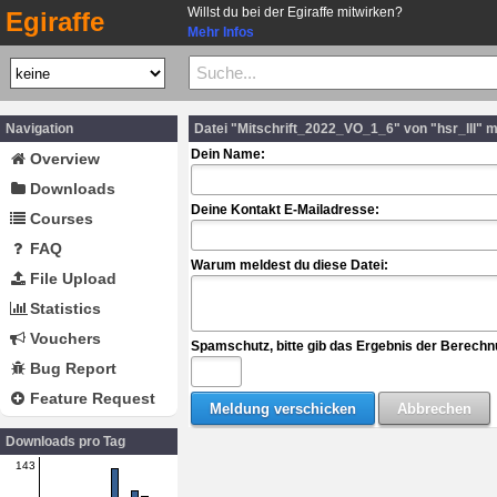
Willst du bei der Egiraffe mitwirken?
Egiraffe
Mehr Infos
Navigation
Datei "Mitschrift_2022_VO_1_6" von "hsr_lll" 
Dein Name:
Overview
Downloads
Deine Kontakt E-Mailadresse:
Courses
FAQ
Warum meldest du diese Datei:
File Upload
Statistics
Vouchers
Spamschutz, bitte gib das Ergebnis der Berechn
Bug Report
Feature Request
Downloads pro Tag
143