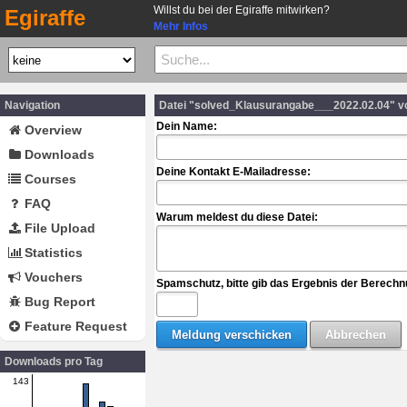
Willst du bei der Egiraffe mitwirken?
Egiraffe
Mehr Infos
Navigation
Datei "solved_Klausurangabe___2022.02.04" v
Dein Name:
Overview
Downloads
Deine Kontakt E-Mailadresse:
Courses
FAQ
Warum meldest du diese Datei:
File Upload
Statistics
Vouchers
Spamschutz, bitte gib das Ergebnis der Berechn
Bug Report
Feature Request
Downloads pro Tag
143