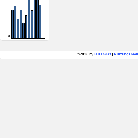
0
©2026 by
HTU Graz
|
Nutzungsbed