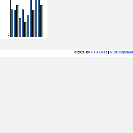
0
©2026 by
HTU Graz
|
Nutzungsbed