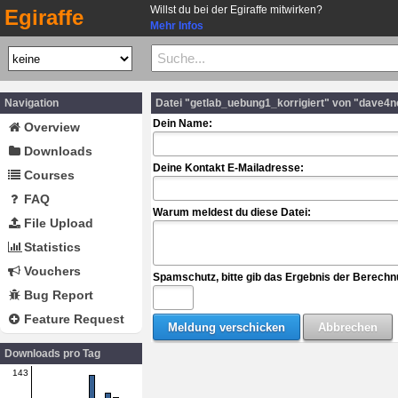
Willst du bei der Egiraffe mitwirken?
Egiraffe
Mehr Infos
Navigation
Datei "getlab_uebung1_korrigiert" von "dave4
Dein Name:
Overview
Downloads
Deine Kontakt E-Mailadresse:
Courses
FAQ
Warum meldest du diese Datei:
File Upload
Statistics
Vouchers
Spamschutz, bitte gib das Ergebnis der Berechn
Bug Report
Feature Request
Downloads pro Tag
143