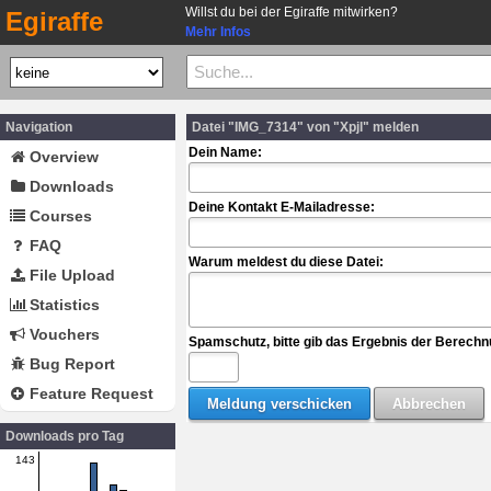
Willst du bei der Egiraffe mitwirken?
Egiraffe
Mehr Infos
Navigation
Datei "IMG_7314" von "Xpjl" melden
Dein Name:
Overview
Downloads
Deine Kontakt E-Mailadresse:
Courses
FAQ
Warum meldest du diese Datei:
File Upload
Statistics
Vouchers
Spamschutz, bitte gib das Ergebnis der Berechn
Bug Report
Feature Request
Downloads pro Tag
143