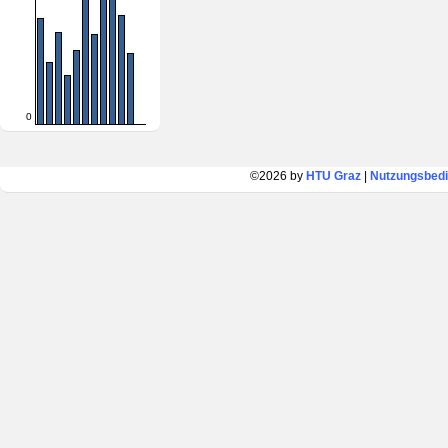
0
©2026 by
HTU Graz
|
Nutzungsbed