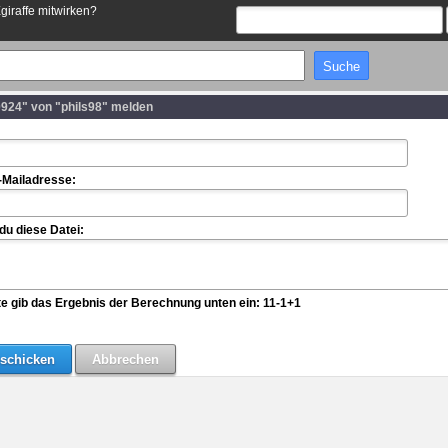
Egiraffe mitwirken?
924" von "phils98" melden
-Mailadresse:
u diese Datei:
te gib das Ergebnis der Berechnung unten ein: 11-1+1