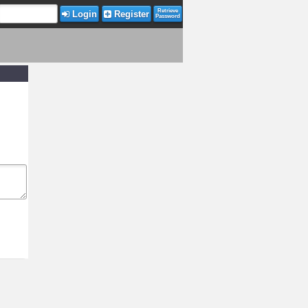
Retrieve
Login
Register
Password