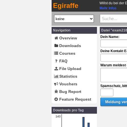
Willst du bei der 
Egiraffe
Mehr Infos
Navigation
Datei "exam210
Dein Name:
Overview
Downloads
Deine Kontakt E
Courses
FAQ
Warum meldest d
File Upload
Statistics
Vouchers
Spamschutz, bit
Bug Report
Feature Request
Downloads pro Tag
143