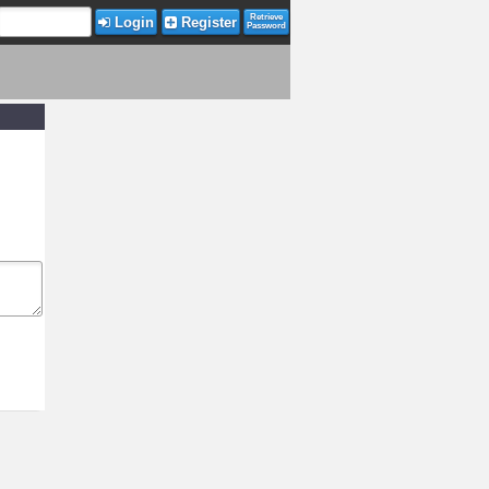
Retrieve
Login
Register
Password