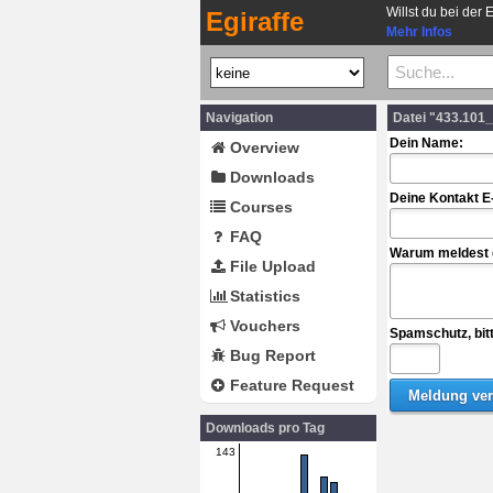
Willst du bei der 
Egiraffe
Mehr Infos
Navigation
Datei "433.10
Dein Name:
Overview
Downloads
Deine Kontakt E
Courses
FAQ
Warum meldest d
File Upload
Statistics
Vouchers
Spamschutz, bit
Bug Report
Feature Request
Downloads pro Tag
143