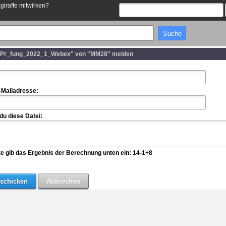
Egiraffe mitwirken?
1_Pr_fung_2022_1_Webex" von "MM28" melden
-Mailadresse:
u diese Datei:
te gib das Ergebnis der Berechnung unten ein: 14-1+8