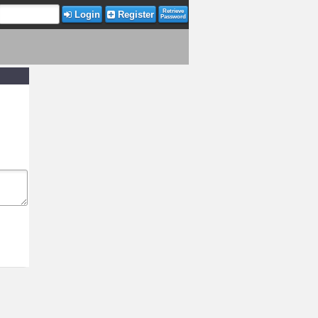
Retrieve
Login
Register
Password