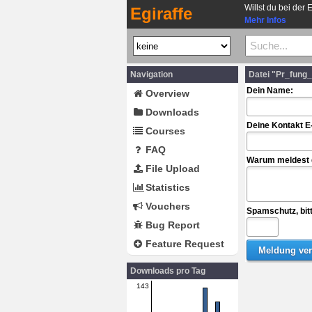
Willst du bei der 
Egiraffe
Mehr Infos
Navigation
Datei "Pr_fung_
Dein Name:
Overview
Downloads
Deine Kontakt E
Courses
FAQ
Warum meldest d
File Upload
Statistics
Vouchers
Spamschutz, bit
Bug Report
Feature Request
Downloads pro Tag
143