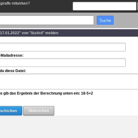
Egiraffe mitwirken?
17.01.2022" von "lizz4rd" melden
-Mailadresse:
u diese Datei:
te gib das Ergebnis der Berechnung unten ein: 18-5+2