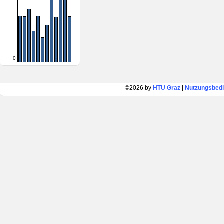
0
©2026 by
HTU Graz
|
Nutzungsbed