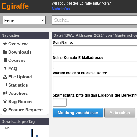
Willst du bei der Egiraffe mitwirken?
Egiraffe
Mehr Infos
Navigation
Datei "BWL_Altfragen_2021" von "Musterschue
Dein Name:
Overview
Downloads
Deine Kontakt E-Mailadresse:
Courses
FAQ
Warum meldest du diese Datei:
File Upload
Statistics
Vouchers
Spamschutz, bitte gib das Ergebnis der Berechn
Bug Report
Feature Request
Downloads pro Tag
143