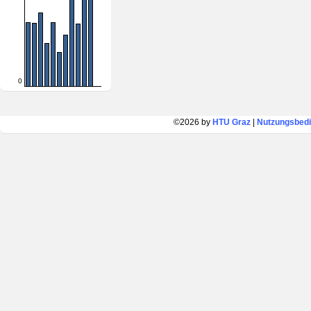
0
©2026 by
HTU Graz
|
Nutzungsbed