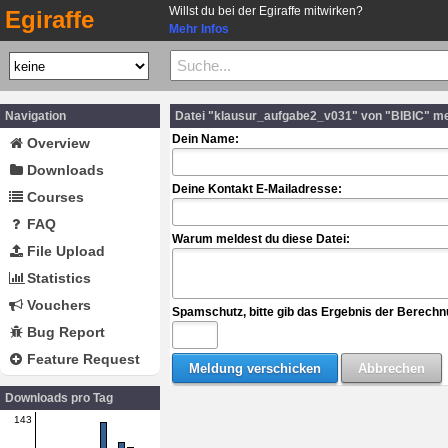
Willst du bei der Egiraffe mitwirken?
Egiraffe
Mehr Infos
Navigation
Datei "klausur_aufgabe2_v031" von "BIBIC" m
Dein Name:
Overview
Downloads
Deine Kontakt E-Mailadresse:
Courses
FAQ
Warum meldest du diese Datei:
File Upload
Statistics
Vouchers
Spamschutz, bitte gib das Ergebnis der Berechn
Bug Report
Feature Request
Downloads pro Tag
143