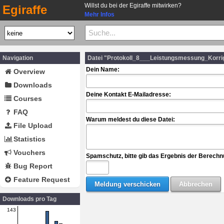
Willst du bei der Egiraffe mitwirken?
Egiraffe
Mehr Infos
Navigation
Datei "Protokoll_8___Leistungsmessung_Korrig
Dein Name:
Overview
Downloads
Deine Kontakt E-Mailadresse:
Courses
FAQ
Warum meldest du diese Datei:
File Upload
Statistics
Vouchers
Spamschutz, bitte gib das Ergebnis der Berechn
Bug Report
Feature Request
Downloads pro Tag
143