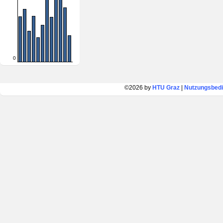
0
©2026 by
HTU Graz
|
Nutzungsbed