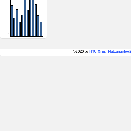
0
©2026 by
HTU Graz
|
Nutzungsbed