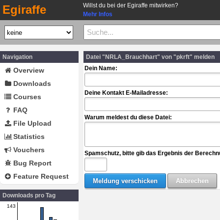
Willst du bei der Egiraffe mitwirken?
Egiraffe
Mehr Infos
Navigation
Datei "NRLA_Brauchhart" von "pkrft" melden
Dein Name:
Overview
Downloads
Deine Kontakt E-Mailadresse:
Courses
FAQ
Warum meldest du diese Datei:
File Upload
Statistics
Vouchers
Spamschutz, bitte gib das Ergebnis der Berechn
Bug Report
Feature Request
Downloads pro Tag
143