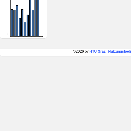
0
©2026 by
HTU Graz
|
Nutzungsbed