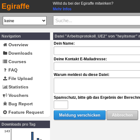
Willst du bei der Egiraffe mitwirken?
Egiraffe
Mehr Infos
Navigation
Datei "Arbeitsprotokoll_UE2" von "heyitsmar"
Dein Name:
Overview
Downloads
Deine Kontakt E-Mailadresse:
Courses
FAQ
Warum meldest du diese Datei:
File Upload
Statistics
Vouchers
Spamschutz, bitte gib das Ergebnis der Berechn
Bug Report
Feature Request
Downloads pro Tag
143