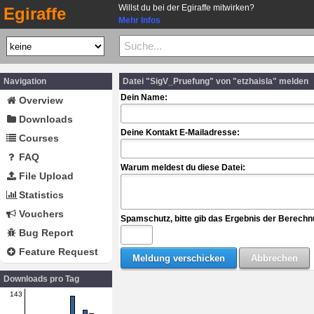
Willst du bei der Egiraffe mitwirken?
Egiraffe
Mehr Infos
Navigation
Datei "SigV_Pruefung" von "etzhaisla" melden
Dein Name:
Overview
Downloads
Deine Kontakt E-Mailadresse:
Courses
FAQ
Warum meldest du diese Datei:
File Upload
Statistics
Vouchers
Spamschutz, bitte gib das Ergebnis der Berechn
Bug Report
Feature Request
Downloads pro Tag
143