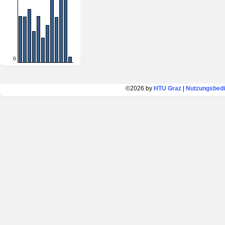
0
©2026 by
HTU Graz
|
Nutzungsbed