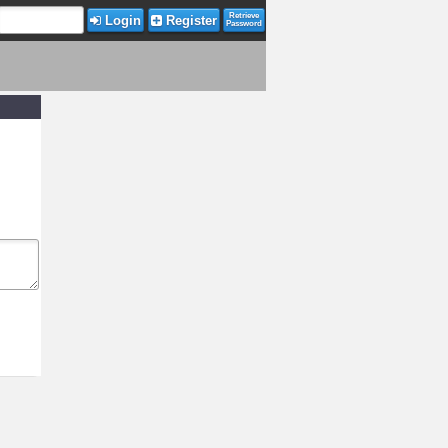
Retrieve
Login
Register
Password