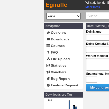
Willst du bei der 
Egiraffe
Mehr Infos
Navigation
Datei "Mathe_F
Dein Name:
Overview
Downloads
Deine Kontakt E
Courses
FAQ
Warum meldest d
File Upload
Statistics
Vouchers
Spamschutz, bit
Bug Report
Feature Request
Downloads pro Tag
143