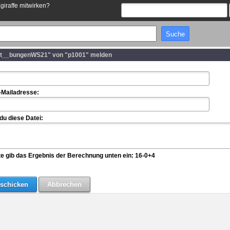
Egiraffe mitwirken?
it__bungenWS21" von "p1001" melden
-Mailadresse:
u diese Datei:
te gib das Ergebnis der Berechnung unten ein: 16-0+4