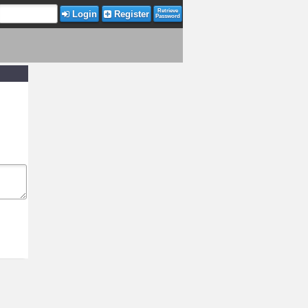
Retrieve
Login
Register
Password