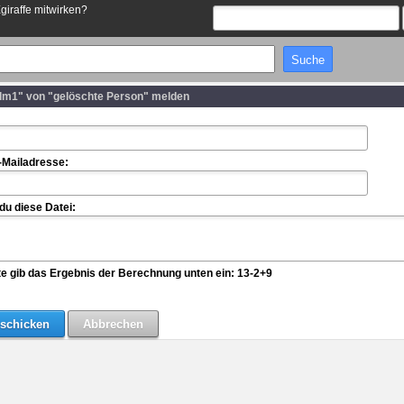
Egiraffe mitwirken?
dm1" von "gelöschte Person" melden
-Mailadresse:
u diese Datei:
te gib das Ergebnis der Berechnung unten ein: 13-2+9