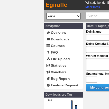
Willst du bei der 
Egiraffe
Mehr Infos
Navigation
Datei "Fragen_
Dein Name:
Overview
Downloads
Deine Kontakt E
Courses
FAQ
Warum meldest d
File Upload
Statistics
Vouchers
Spamschutz, bit
Bug Report
Feature Request
Downloads pro Tag
143