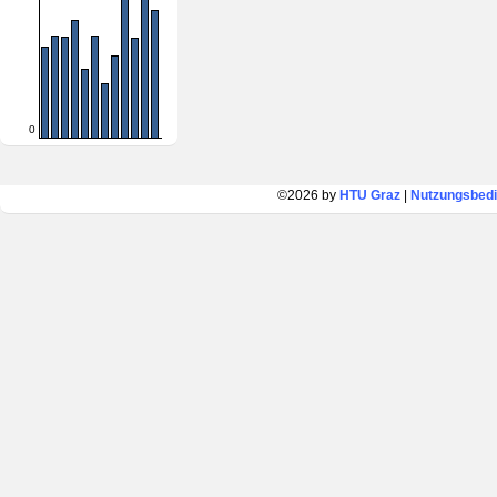
0
©2026 by
HTU Graz
|
Nutzungsbed