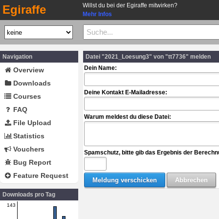
Willst du bei der Egiraffe mitwirken?
Egiraffe
Mehr Infos
Navigation
Datei "2021_Loesung3" von "tt7736" melden
Dein Name:
Overview
Downloads
Deine Kontakt E-Mailadresse:
Courses
FAQ
Warum meldest du diese Datei:
File Upload
Statistics
Vouchers
Spamschutz, bitte gib das Ergebnis der Berechn
Bug Report
Feature Request
Downloads pro Tag
143