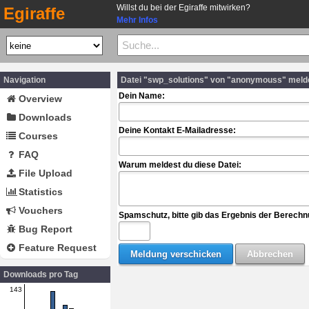
Willst du bei der Egiraffe mitwirken?
Egiraffe
Mehr Infos
Navigation
Datei "swp_solutions" von "anonymouss" meld
Dein Name:
Overview
Downloads
Deine Kontakt E-Mailadresse:
Courses
FAQ
Warum meldest du diese Datei:
File Upload
Statistics
Vouchers
Spamschutz, bitte gib das Ergebnis der Berechn
Bug Report
Feature Request
Downloads pro Tag
143