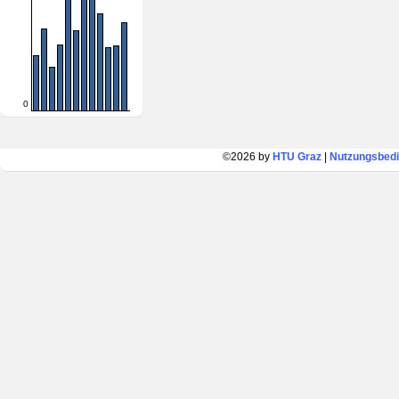
0
©2026 by
HTU Graz
|
Nutzungsbed