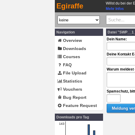
Willst du bei der 
Egiraffe
Mehr Infos
Navigation
Datei "SWP__1_
Dein Name:
Overview
Downloads
Deine Kontakt E
Courses
FAQ
Warum meldest d
File Upload
Statistics
Vouchers
Spamschutz, bit
Bug Report
Feature Request
Downloads pro Tag
143