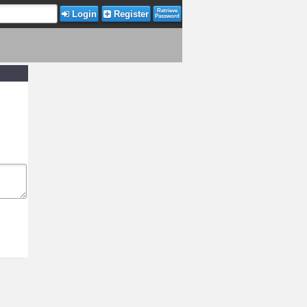
Retrieve
Login
Register
Password