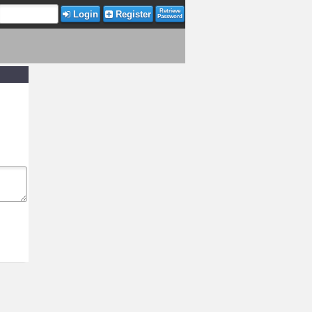
Retrieve
Login
Register
Password