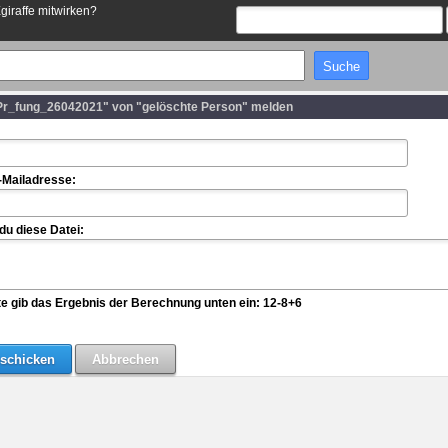
Egiraffe mitwirken?
Pr_fung_26042021" von "gelöschte Person" melden
-Mailadresse:
u diese Datei:
te gib das Ergebnis der Berechnung unten ein: 12-8+6