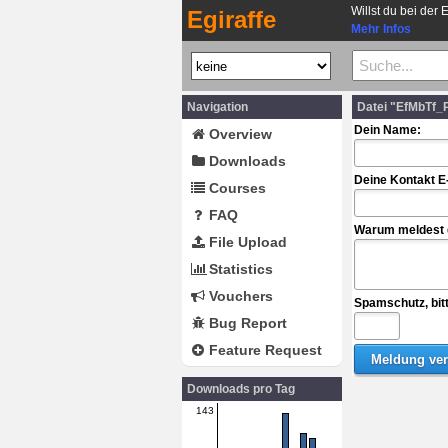
Willst du bei der 
Egiraffe
Mehr Infos
Navigation
Datei "EfMbTf_
Dein Name:
Overview
Downloads
Deine Kontakt E
Courses
FAQ
Warum meldest d
File Upload
Statistics
Vouchers
Spamschutz, bit
Bug Report
Feature Request
Downloads pro Tag
143