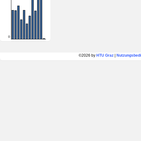
0
©2026 by
HTU Graz
|
Nutzungsbed