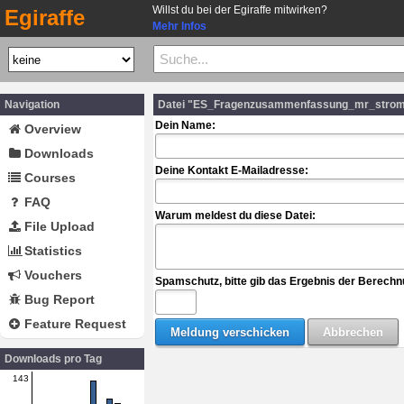
Willst du bei der Egiraffe mitwirken?
Egiraffe
Mehr Infos
Navigation
Datei "ES_Fragenzusammenfassung_mr_strom
Dein Name:
Overview
Downloads
Deine Kontakt E-Mailadresse:
Courses
FAQ
Warum meldest du diese Datei:
File Upload
Statistics
Vouchers
Spamschutz, bitte gib das Ergebnis der Berechn
Bug Report
Feature Request
Downloads pro Tag
143