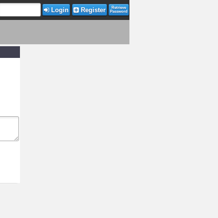
Retrieve
Login
Register
Password