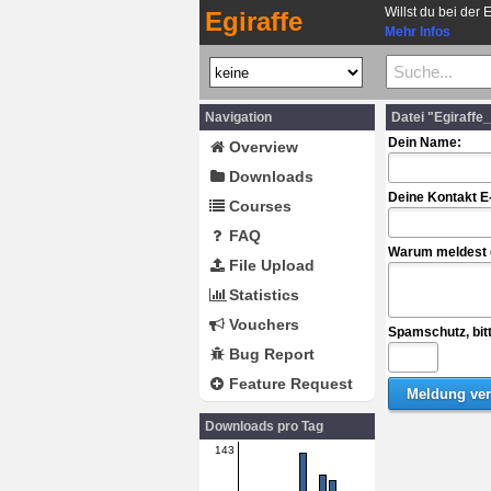
Willst du bei der 
Egiraffe
Mehr Infos
Navigation
Datei "Egiraffe
Dein Name:
Overview
Downloads
Deine Kontakt E
Courses
FAQ
Warum meldest d
File Upload
Statistics
Vouchers
Spamschutz, bit
Bug Report
Feature Request
Downloads pro Tag
143