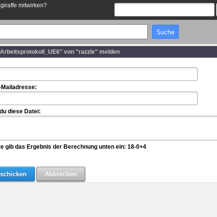
Egiraffe mitwirken?
_Arbeitsprotokoll_UE6" von "razzle" melden
-Mailadresse:
u diese Datei:
te gib das Ergebnis der Berechnung unten ein: 18-0+4