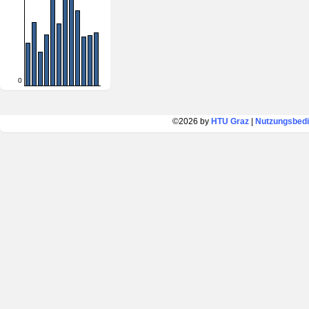
0
©2026 by
HTU Graz
|
Nutzungsbed