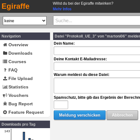
Willst du bei der Egiraffe mitwirken?
Egiraffe
Mehr Infos
Navigation
Datei "Protokoll_UE_3" von "martoni06" melde
Dein Name:
Overview
Downloads
Deine Kontakt E-Mailadresse:
Courses
FAQ
Warum meldest du diese Datei:
File Upload
Statistics
Vouchers
Spamschutz, bitte gib das Ergebnis der Berechn
Bug Report
Feature Request
Downloads pro Tag
143