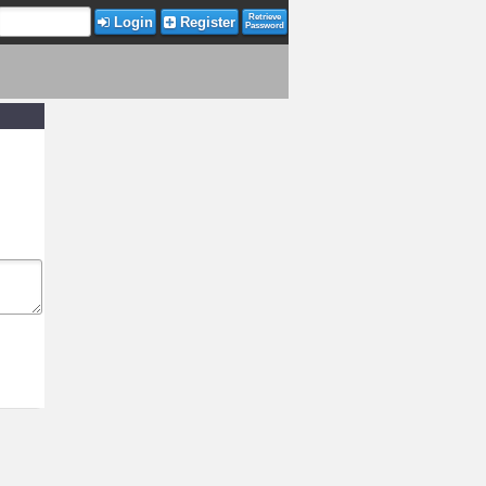
Retrieve
Login
Register
Password