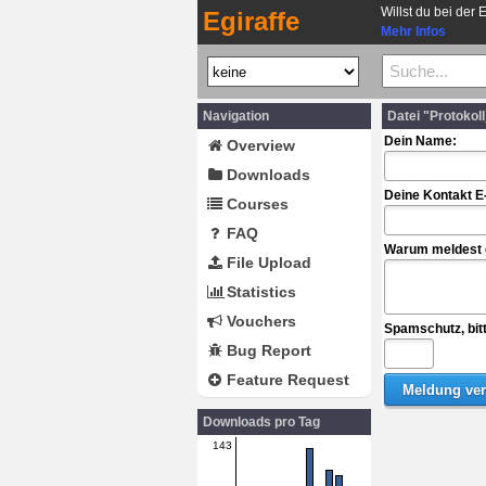
Willst du bei der 
Egiraffe
Mehr Infos
Navigation
Datei "Protoko
Dein Name:
Overview
Downloads
Deine Kontakt E
Courses
FAQ
Warum meldest d
File Upload
Statistics
Vouchers
Spamschutz, bit
Bug Report
Feature Request
Downloads pro Tag
143