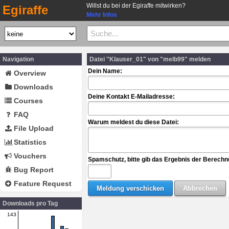
Willst du bei der Egiraffe mitwirken?
Egiraffe
Mehr Infos
Navigation
Datei "Klauser_01" von "melb99" melden
Dein Name:
Overview
Downloads
Deine Kontakt E-Mailadresse:
Courses
FAQ
Warum meldest du diese Datei:
File Upload
Statistics
Vouchers
Spamschutz, bitte gib das Ergebnis der Berechn
Bug Report
Feature Request
Downloads pro Tag
143