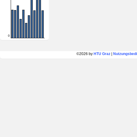
0
©2026 by
HTU Graz
|
Nutzungsbed