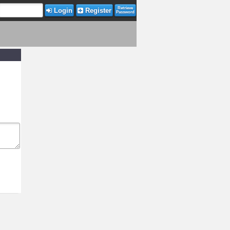
Retrieve
Login
Register
Password