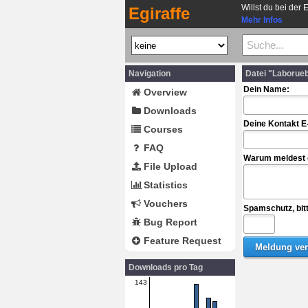
Willst du bei der 
Egiraffe
Mehr Infos
Navigation
Datei "Laborue
Dein Name:
Overview
Downloads
Deine Kontakt E
Courses
FAQ
Warum meldest d
File Upload
Statistics
Vouchers
Spamschutz, bit
Bug Report
Feature Request
Downloads pro Tag
143