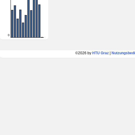
0
©2026 by
HTU Graz
|
Nutzungsbed