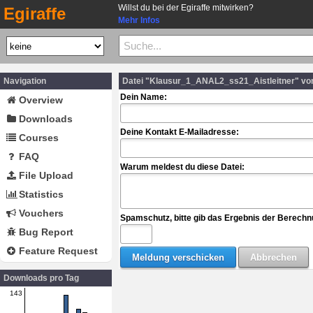
Willst du bei der Egiraffe mitwirken?
Egiraffe
Mehr Infos
Navigation
Datei "Klausur_1_ANAL2_ss21_Aistleitner" vo
Dein Name:
Overview
Downloads
Deine Kontakt E-Mailadresse:
Courses
FAQ
Warum meldest du diese Datei:
File Upload
Statistics
Vouchers
Spamschutz, bitte gib das Ergebnis der Berechn
Bug Report
Feature Request
Downloads pro Tag
143