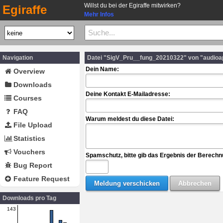
Willst du bei der Egiraffe mitwirken?
Egiraffe
Mehr Infos
Navigation
Datei "SigV_Pru__fung_20210322" von "audioa
Dein Name:
Overview
Downloads
Deine Kontakt E-Mailadresse:
Courses
FAQ
Warum meldest du diese Datei:
File Upload
Statistics
Vouchers
Spamschutz, bitte gib das Ergebnis der Berechn
Bug Report
Feature Request
Downloads pro Tag
143