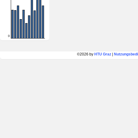
0
©2026 by
HTU Graz
|
Nutzungsbed