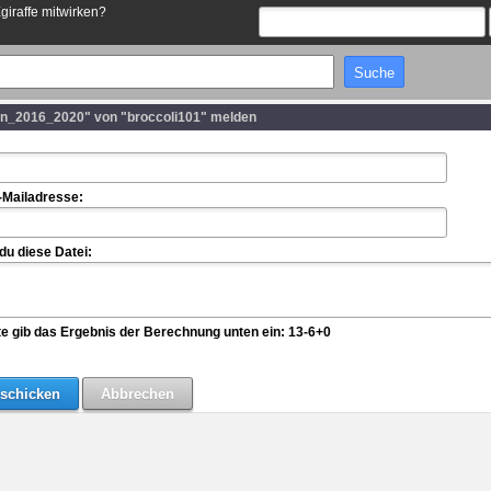
Egiraffe mitwirken?
en_2016_2020" von "broccoli101" melden
-Mailadresse:
u diese Datei:
te gib das Ergebnis der Berechnung unten ein: 13-6+0