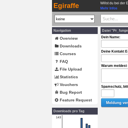
Willst du bei der 
Egiraffe
Mehr Infos
Navigation
Datei "Pr_fung
Dein Name:
Overview
Downloads
Deine Kontakt E
Courses
FAQ
Warum meldest d
File Upload
Statistics
Vouchers
Spamschutz, bit
Bug Report
Feature Request
Downloads pro Tag
143