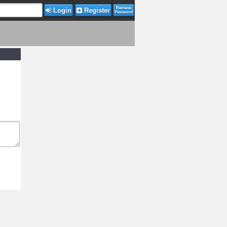
Retrieve
Login
Register
Password