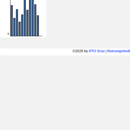
0
©2026 by
HTU Graz
|
Nutzungsbed