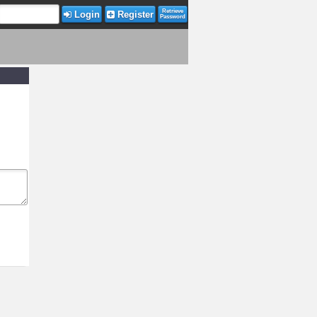
Retrieve
Login
Register
Password