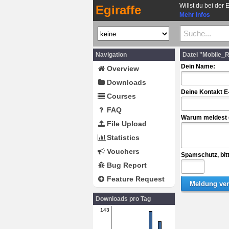
Willst du bei der 
Egiraffe
Mehr Infos
Navigation
Datei "Mobile_
Dein Name:
Overview
Downloads
Deine Kontakt E
Courses
FAQ
Warum meldest d
File Upload
Statistics
Vouchers
Spamschutz, bit
Bug Report
Feature Request
Downloads pro Tag
143