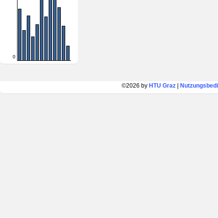
0
©2026 by
HTU Graz
|
Nutzungsbed