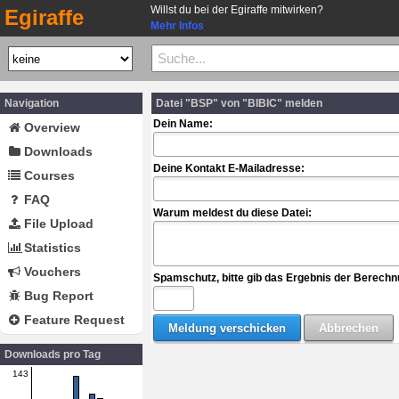
Willst du bei der Egiraffe mitwirken?
Egiraffe
Mehr Infos
Navigation
Datei "BSP" von "BIBIC" melden
Dein Name:
Overview
Downloads
Deine Kontakt E-Mailadresse:
Courses
FAQ
Warum meldest du diese Datei:
File Upload
Statistics
Vouchers
Spamschutz, bitte gib das Ergebnis der Berechn
Bug Report
Feature Request
Downloads pro Tag
143