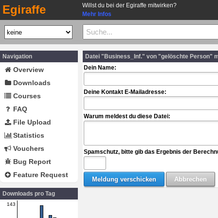
Willst du bei der Egiraffe mitwirken?
Egiraffe
Mehr Infos
Navigation
Datei "Business_Inf." von "gelöschte Person" 
Dein Name:
Overview
Downloads
Deine Kontakt E-Mailadresse:
Courses
FAQ
Warum meldest du diese Datei:
File Upload
Statistics
Vouchers
Spamschutz, bitte gib das Ergebnis der Berechn
Bug Report
Feature Request
Downloads pro Tag
143