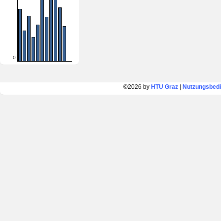
0
©2026 by
HTU Graz
|
Nutzungsbed