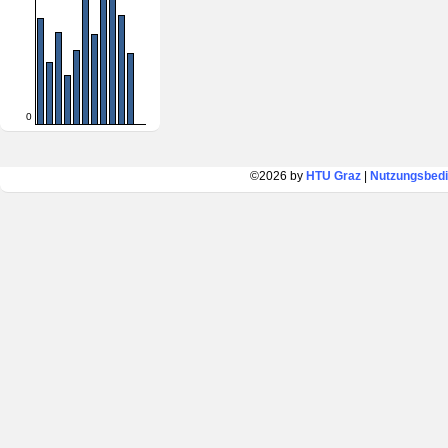
0
©2026 by
HTU Graz
|
Nutzungsbed