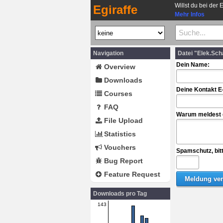
Willst du bei der 
Egiraffe
Mehr Infos
Navigation
Datei "Elek.Sch
Dein Name:
Overview
Downloads
Deine Kontakt E
Courses
FAQ
Warum meldest d
File Upload
Statistics
Vouchers
Spamschutz, bit
Bug Report
Feature Request
Downloads pro Tag
143