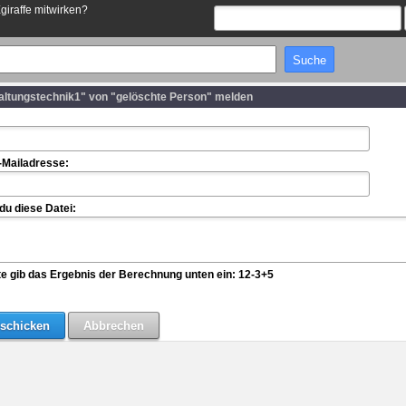
Egiraffe mitwirken?
altungstechnik1" von "gelöschte Person" melden
-Mailadresse:
u diese Datei:
te gib das Ergebnis der Berechnung unten ein: 12-3+5