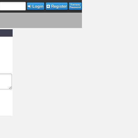
Retrieve
Login
Register
Password