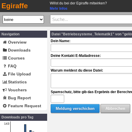
Willst du bei der Egiraffe mitwirken?
Egiraffe
Mehr Infos
Navigation
Datei "Betriebssysteme_Telematik1" von "gelö
Dein Name:
Overview
Downloads
Deine Kontakt E-Mailadresse:
Courses
FAQ
Warum meldest du diese Datei:
File Upload
Statistics
Vouchers
Spamschutz, bitte gib das Ergebnis der Berechn
Bug Report
Feature Request
Downloads pro Tag
143