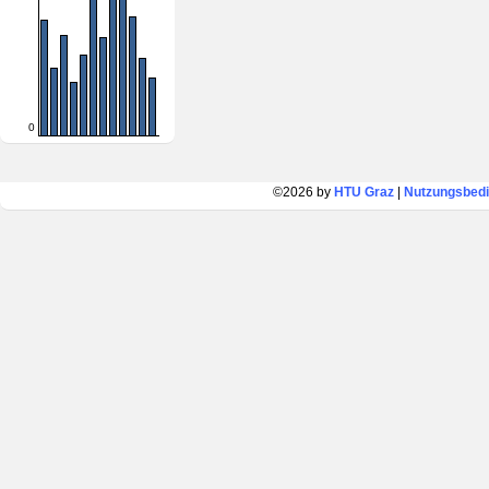
0
©2026 by
HTU Graz
|
Nutzungsbed