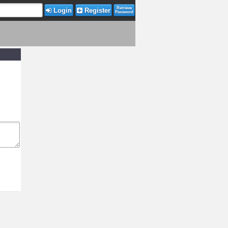
Retrieve
Login
Register
Password