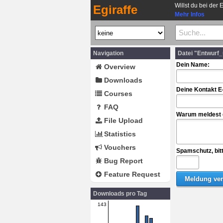
Willst du bei der 
Egiraffe
Mehr Infos
Navigation
Datei "Entwurf
Dein Name:
Overview
Downloads
Deine Kontakt E
Courses
FAQ
Warum meldest d
File Upload
Statistics
Vouchers
Spamschutz, bit
Bug Report
Feature Request
Downloads pro Tag
143