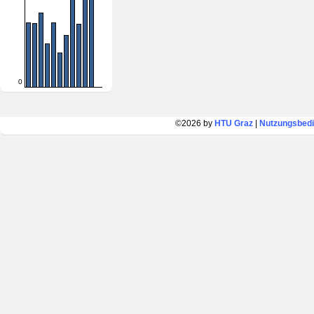
0
©2026 by
HTU Graz
|
Nutzungsbed