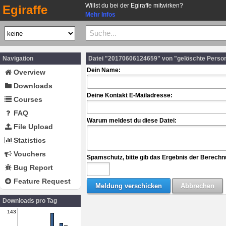
Willst du bei der Egiraffe mitwirken?
Egiraffe
Mehr Infos
Navigation
Datei "20170606124659" von "gelöschte Perso
Dein Name:
Overview
Downloads
Deine Kontakt E-Mailadresse:
Courses
FAQ
Warum meldest du diese Datei:
File Upload
Statistics
Vouchers
Spamschutz, bitte gib das Ergebnis der Berechn
Bug Report
Feature Request
Downloads pro Tag
143