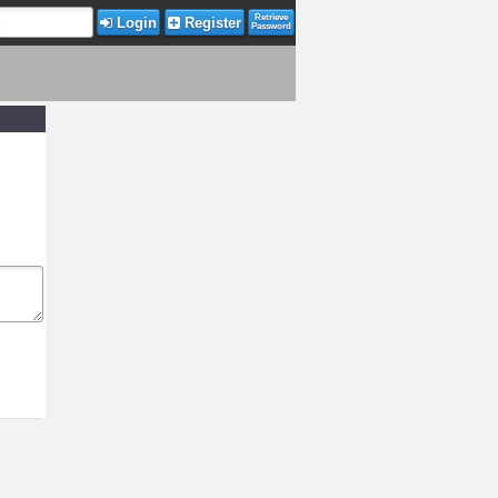
Retrieve
Login
Register
Password