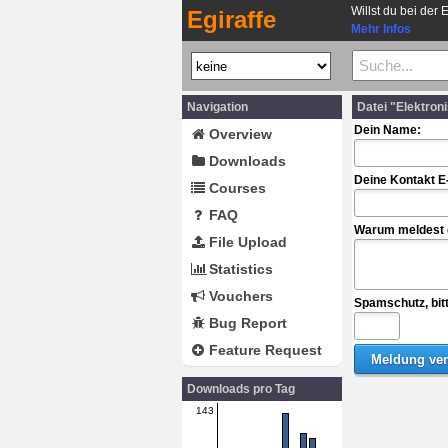
Willst du bei der 
Egiraffe
Mehr Infos
Navigation
Datei "Elektro
Dein Name:
Overview
Downloads
Deine Kontakt E
Courses
FAQ
Warum meldest d
File Upload
Statistics
Vouchers
Spamschutz, bit
Bug Report
Feature Request
Downloads pro Tag
143