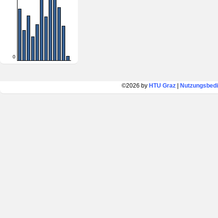
0
©2026 by
HTU Graz
|
Nutzungsbed