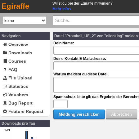
Willst du bei der Egiraffe mitwirken?
Egiraffe
Mehr Infos
Navigation
Datei "Protokoll_UE_2" von "elionking" melden
Dein Name:
Overview
Downloads
Deine Kontakt E-Mailadresse:
Courses
FAQ
Warum meldest du diese Datei:
File Upload
Statistics
Vouchers
Spamschutz, bitte gib das Ergebnis der Berechn
Bug Report
Feature Request
Downloads pro Tag
143