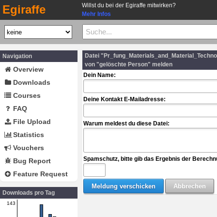
Willst du bei der Egiraffe mitwirken?
Egiraffe
Mehr Infos
Datei "Pr_fung_Materials_and_Material_Techn
Navigation
von "gelöschte Person" melden
Overview
Dein Name:
Downloads
Courses
Deine Kontakt E-Mailadresse:
FAQ
File Upload
Warum meldest du diese Datei:
Statistics
Vouchers
Spamschutz, bitte gib das Ergebnis der Berechn
Bug Report
Feature Request
Downloads pro Tag
143