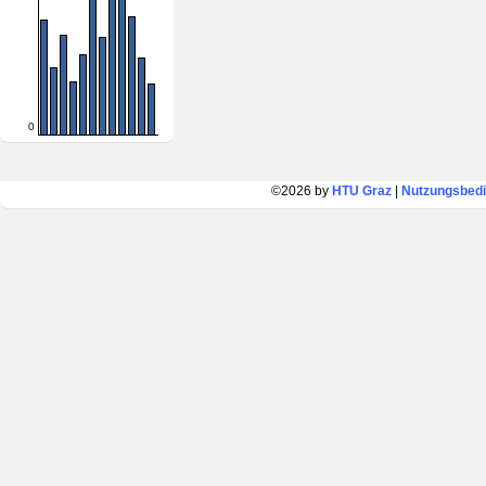
0
©2026 by
HTU Graz
|
Nutzungsbed