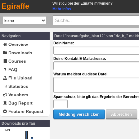
Willst du bei der Egiraffe mitwirken?
Egiraffe
Mehr Infos
Navigation
Datei "hausaufgabe_blatt12" von "dz_h_" meld
Dein Name:
Overview
Downloads
Deine Kontakt E-Mailadresse:
Courses
FAQ
Warum meldest du diese Datei:
File Upload
Statistics
Vouchers
Spamschutz, bitte gib das Ergebnis der Berechn
Bug Report
Feature Request
Downloads pro Tag
143