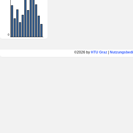
0
©2026 by
HTU Graz
|
Nutzungsbed