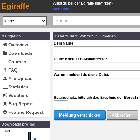
Willst du bei der Egiraffe mitwirken?
Egiraffe
Mehr Infos
Navigation
Datei "DuA4" von "dz_h_" melden
Dein Name:
Overview
Downloads
Deine Kontakt E-Mailadresse:
Courses
FAQ
Warum meldest du diese Datei:
File Upload
Statistics
Vouchers
Spamschutz, bitte gib das Ergebnis der Berechn
Bug Report
Feature Request
Downloads pro Tag
143