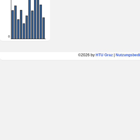
0
©2026 by
HTU Graz
|
Nutzungsbed