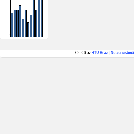
0
©2026 by
HTU Graz
|
Nutzungsbed