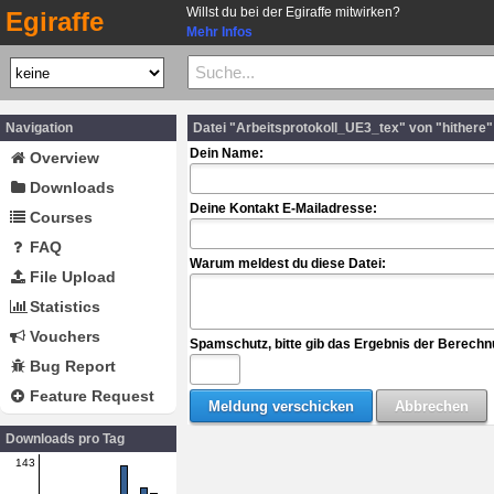
Willst du bei der Egiraffe mitwirken?
Egiraffe
Mehr Infos
Navigation
Datei "Arbeitsprotokoll_UE3_tex" von "hithere
Dein Name:
Overview
Downloads
Deine Kontakt E-Mailadresse:
Courses
FAQ
Warum meldest du diese Datei:
File Upload
Statistics
Vouchers
Spamschutz, bitte gib das Ergebnis der Berechn
Bug Report
Feature Request
Downloads pro Tag
143