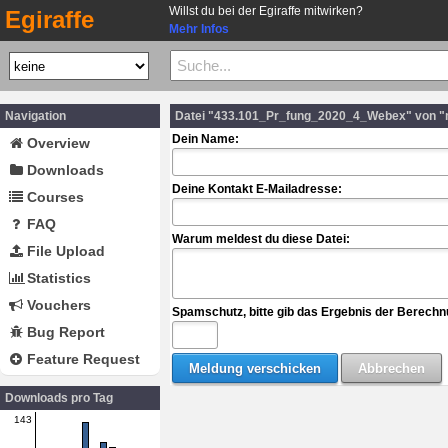
Willst du bei der Egiraffe mitwirken?
Egiraffe
Mehr Infos
Navigation
Datei "433.101_Pr_fung_2020_4_Webex" von "
Dein Name:
Overview
Downloads
Deine Kontakt E-Mailadresse:
Courses
FAQ
Warum meldest du diese Datei:
File Upload
Statistics
Vouchers
Spamschutz, bitte gib das Ergebnis der Berechn
Bug Report
Feature Request
Downloads pro Tag
143