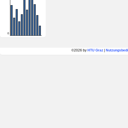
0
©2026 by
HTU Graz
|
Nutzungsbed