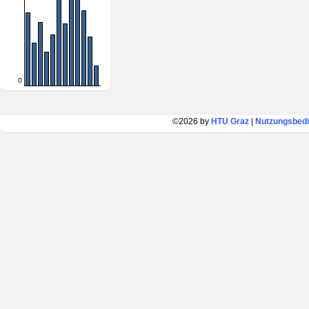
0
©2026 by
HTU Graz
|
Nutzungsbed