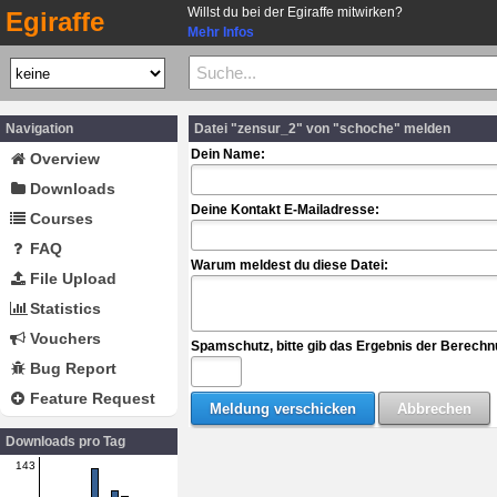
Willst du bei der Egiraffe mitwirken?
Egiraffe
Mehr Infos
Navigation
Datei "zensur_2" von "schoche" melden
Dein Name:
Overview
Downloads
Deine Kontakt E-Mailadresse:
Courses
FAQ
Warum meldest du diese Datei:
File Upload
Statistics
Vouchers
Spamschutz, bitte gib das Ergebnis der Berechn
Bug Report
Feature Request
Downloads pro Tag
143