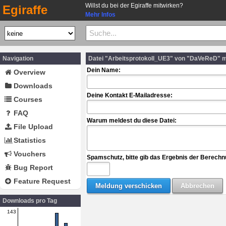
Willst du bei der Egiraffe mitwirken?
Egiraffe
Mehr Infos
Navigation
Datei "Arbeitsprotokoll_UE3" von "DaVeReD" 
Dein Name:
Overview
Downloads
Deine Kontakt E-Mailadresse:
Courses
FAQ
Warum meldest du diese Datei:
File Upload
Statistics
Vouchers
Spamschutz, bitte gib das Ergebnis der Berechn
Bug Report
Feature Request
Downloads pro Tag
143