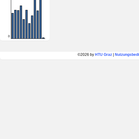
0
©2026 by
HTU Graz
|
Nutzungsbed