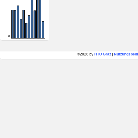
0
©2026 by
HTU Graz
|
Nutzungsbed