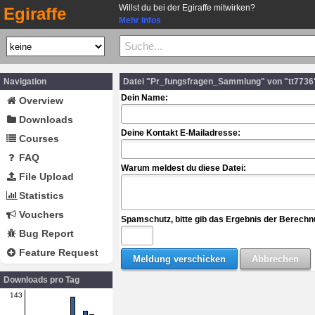
Willst du bei der Egiraffe mitwirken?
Egiraffe
Mehr Infos
Navigation
Datei "Pr_fungsfragen_Sammlung" von "tt7736
Dein Name:
Overview
Downloads
Deine Kontakt E-Mailadresse:
Courses
FAQ
Warum meldest du diese Datei:
File Upload
Statistics
Vouchers
Spamschutz, bitte gib das Ergebnis der Berechn
Bug Report
Feature Request
Downloads pro Tag
143