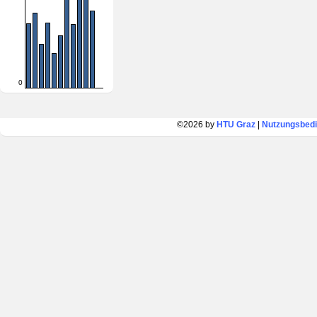
0
©2026 by
HTU Graz
|
Nutzungsbed