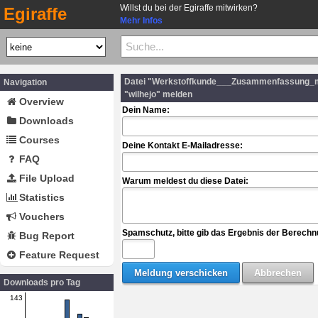
Willst du bei der Egiraffe mitwirken?
Egiraffe
Mehr Infos
Datei "Werkstoffkunde___Zusammenfassung_mi
Navigation
"wilhejo" melden
Overview
Dein Name:
Downloads
Courses
Deine Kontakt E-Mailadresse:
FAQ
File Upload
Warum meldest du diese Datei:
Statistics
Vouchers
Spamschutz, bitte gib das Ergebnis der Berechn
Bug Report
Feature Request
Downloads pro Tag
143