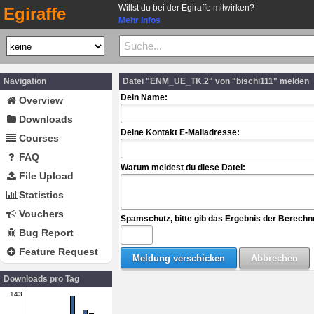
Willst du bei der Egiraffe mitwirken?
Egiraffe
Mehr Infos
Navigation
Datei "ENM_UE_TK.2" von "bischi111" melden
Dein Name:
Overview
Downloads
Deine Kontakt E-Mailadresse:
Courses
FAQ
Warum meldest du diese Datei:
File Upload
Statistics
Vouchers
Spamschutz, bitte gib das Ergebnis der Berechn
Bug Report
Feature Request
Downloads pro Tag
143