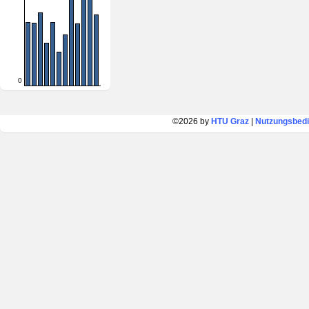
0
©2026 by
HTU Graz
|
Nutzungsbed